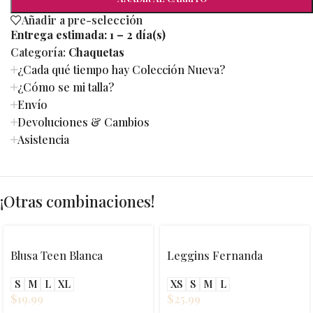
Añadir a pre-selección
Entrega estimada:
1 – 2 día(s)
Categoría:
Chaquetas
¿Cada qué tiempo hay Colección Nueva?
¿Cómo se mi talla?
Envío
Devoluciones & Cambios
Asistencia
¡Otras combinaciones!
Blusa Teen Blanca
Leggins Fernanda
S
M
L
XL
XS
S
M
L
$
19.99
$
25.99