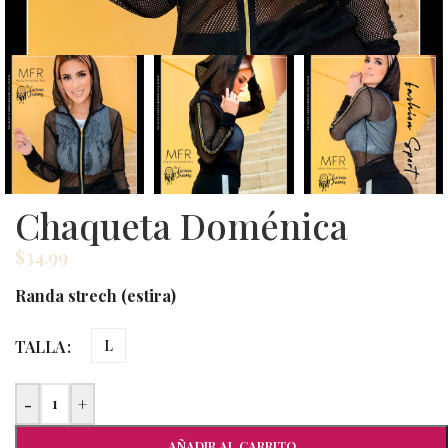
Chaqueta Doménica
$
34.99
Randa strech (estira)
TALLA
L
-
+
AÑADIR AL CARRITO