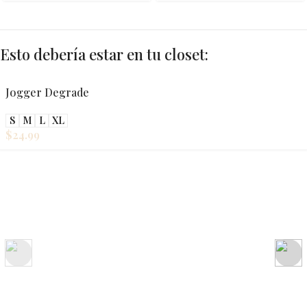
Esto debería estar en tu closet:
Jogger Degrade
S
M
L
XL
$
24.99