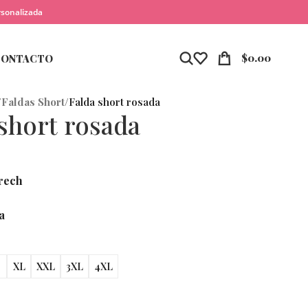
rsonalizada
$
0.00
CONTACTO
/
Faldas Short
/
Falda short rosada
 short rosada
rech
a
XL
XXL
3XL
4XL