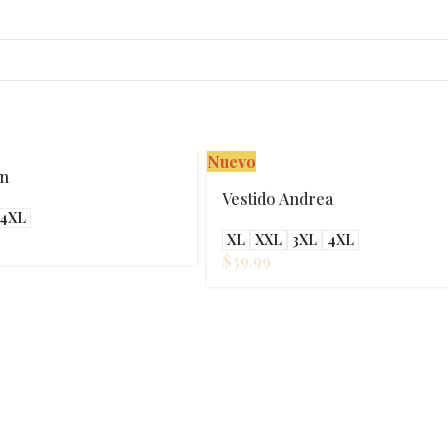
Nuevo
yn
Vestido Andrea
4XL
XL
XXL
3XL
4XL
$
39.99