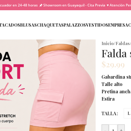
cuador en 24-48 horas
🖈 Showroom en Guayaquil - Cita Previa
♥ Atención Pe
TACADOS
BLUSAS
CHAQUETAS
PALAZZOS
VESTIDOS
EMPRESA
Inicio
/
Faldas
Falda
$
29.99
Gabardina st
Talle alto
Pretina anch
Estira
TALLA
L
-
+