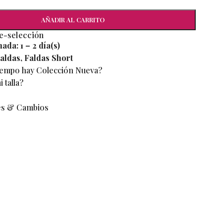
AÑADIR AL CARRITO
re-selección
mada:
1 – 2 día(s)
aldas
,
Faldas Short
iempo hay Colección Nueva?
 talla?
es & Cambios