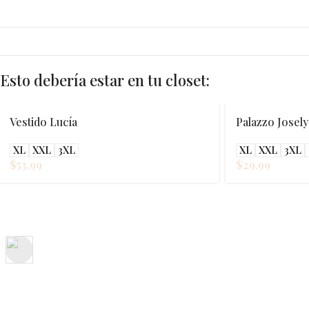
Esto debería estar en tu closet:
Vestido Lucía
Palazzo Josel
XL
XXL
3XL
XL
XXL
3XL
$
53.99
$
29.99