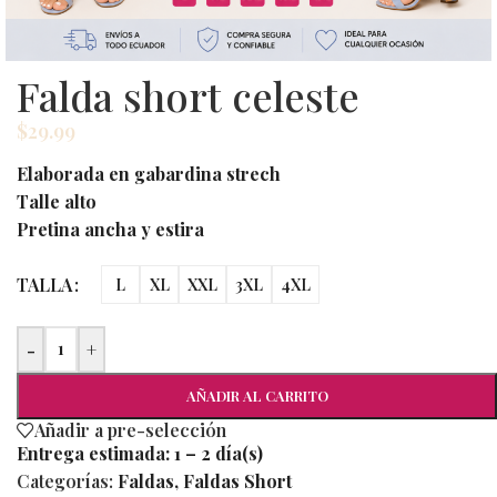
Falda short celeste
$
29.99
Elaborada en gabardina strech
Talle alto
Pretina ancha y estira
TALLA
L
XL
XXL
3XL
4XL
-
+
AÑADIR AL CARRITO
Añadir a pre-selección
Entrega estimada:
1 – 2 día(s)
Categorías:
Faldas
,
Faldas Short