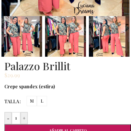
Palazzo Brillit
$
29.99
Crepe spandex (estira)
TALLA
M
L
-
+
AÑADIR AL CARRITO