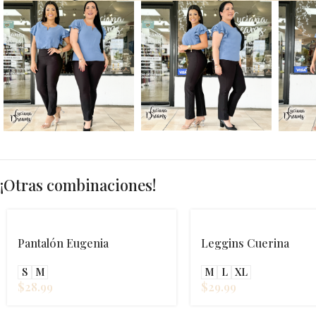
¡Otras combinaciones!
Pantalón Eugenia
Leggins Cuerina
S
M
M
L
XL
$
28.99
$
29.99