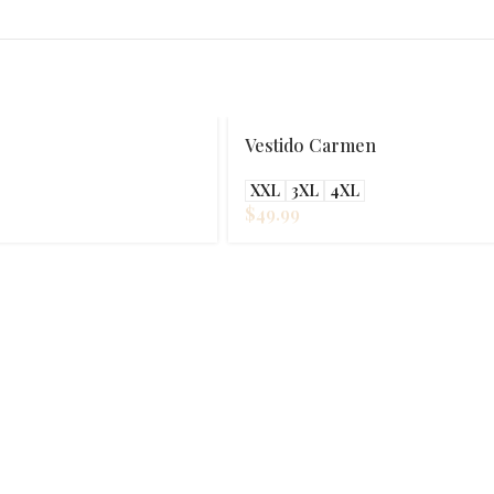
en
Palazzo Carmen
XXL
$
29.99