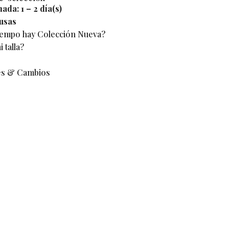
mada:
1 – 2 día(s)
usas
iempo hay Colección Nueva?
 talla?
es & Cambios