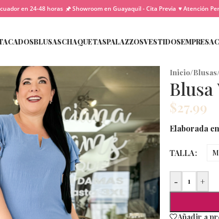
cuador en 24-48 horas
🖈 Showroom en Guayaquil - Cita Previa
♥ Atención Pe
TACADOS
BLUSAS
CHAQUETAS
PALAZZOS
VESTIDOS
EMPRESA
Inicio
/
Blusas
Blusa
$
27.99
Elaborada en 
TALLA
M
-
+
Añadir a p