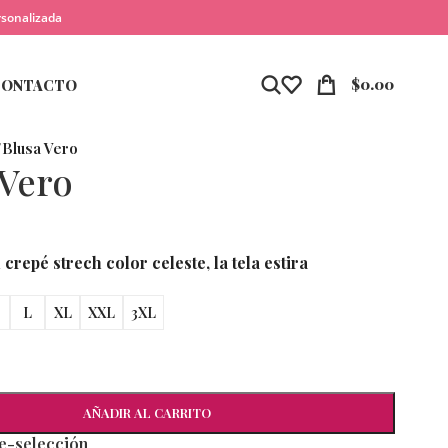
rsonalizada
$
0.00
CONTACTO
/
Blusa Vero
 Vero
crepé strech color celeste, la tela estira
L
XL
XXL
3XL
AÑADIR AL CARRITO
re-selección