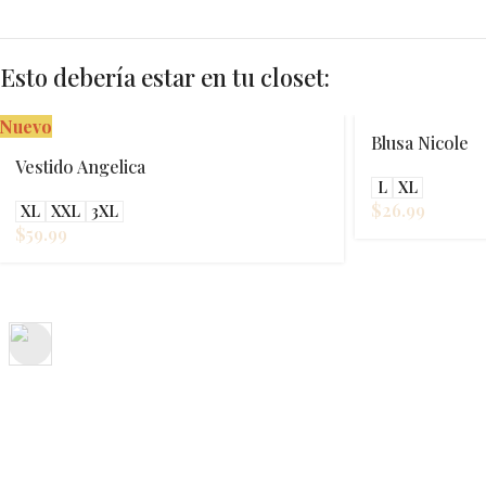
Esto debería estar en tu closet:
Blusa Nicole
Vestido Carm
L
XL
XXL
3XL
4XL
$
26.99
$
49.99