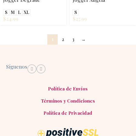
S
M
L
XL
S
$
24.99
$
27.99
1
2
3
→
Síguenos
Política de Envíos
Términos y Condiciones
Política de Privacidad