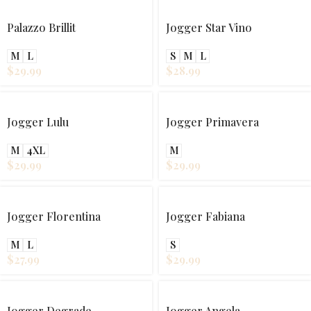
Palazzo Brillit
Jogger Star Vino
M
L
S
M
L
$
29.99
$
28.99
Jogger Lulu
Jogger Primavera
M
4XL
M
$
29.99
$
29.99
Jogger Florentina
Jogger Fabiana
M
L
S
$
27.99
$
29.99
Jogger Degrade
Jogger Angela