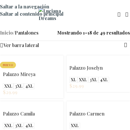
Saltar a la navegación
Saltar al contenido principal
Inicio
/
Pantalones
Mostrando 1–18 de 49 resultados
Ver barra lateral
NUEVO
Palazzo Joselyn
Palazzo Mireya
XL
XXL
3XL
4XL
$
29.99
XXL
3XL
4XL
$
29.99
Palazzo Camila
Palazzo Carmen
XXL
3XL
4XL
XXL