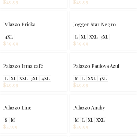
$
29.99
$
29.99
Palazzo Ericka
Jogger Star Negro
4XL
L
XL
XXL
3XL
$
29.99
$
29.99
Palazzo Irma café
Palazzo Paulova Azul
L
XL
XXL
3XL
4XL
M
L
XXL
3XL
$
29.99
$
29.99
Palazzo Line
Palazzo Anahy
S
M
M
L
XL
XXL
$
27.99
$
29.99