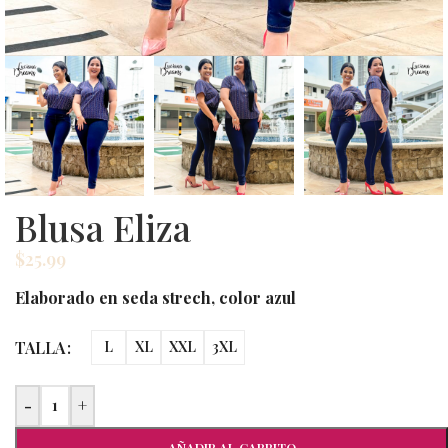
Blusa Eliza
$
25.99
Elaborado en seda strech, color azul
TALLA
L
XL
XXL
3XL
-
+
AÑADIR AL CARRITO