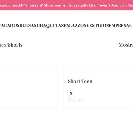
cuador en 24-48 horas
🖈 Showroom en Guayaquil - Cita Previa
♥ Atención Pe
TACADOS
BLUSAS
CHAQUETAS
PALAZZOS
VESTIDOS
EMPRESA
C
nes
/
Shorts
Mostr
Short Teen
S
$
22.99