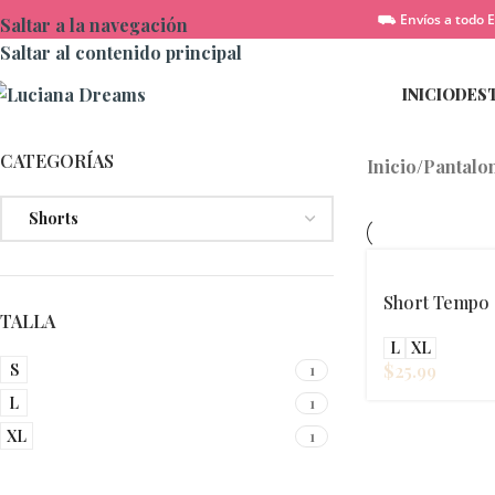
⛟ Envíos a todo E
Saltar a la navegación
Saltar al contenido principal
INICIO
DES
CATEGORÍAS
Inicio
/
Pantalo
Short Tempo
TALLA
L
XL
S
$
25.99
1
L
1
XL
1