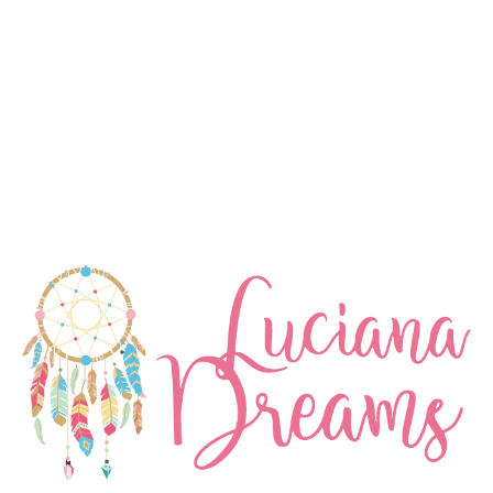
Vestido Angelica
$
59.99
XL
XXL
3XL