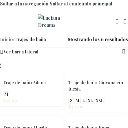
Saltar a la navegación
Saltar al contenido principal
Inicio
/
Trajes de baño
Mostrando los 6 resultados
Ver barra lateral
Traje de baño Aitana
Traje de baño Giovana con
fucsia
M
$
39.99
S
M
L
XL
XXL
$
34.99
Traje de baño Marita
Traje de baño Kima