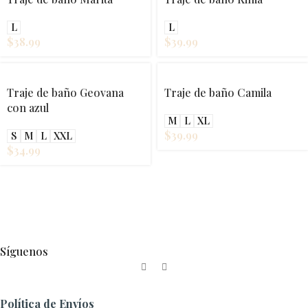
L
L
$
38.99
$
39.99
Traje de baño Geovana
Traje de baño Camila
con azul
M
L
XL
$
39.99
S
M
L
XXL
$
34.99
Síguenos
Política de Envíos