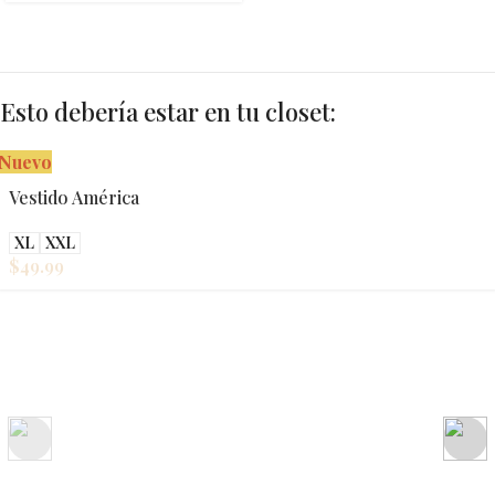
Esto debería estar en tu closet:
Nuevo
Vestido América
XL
XXL
$
49.99