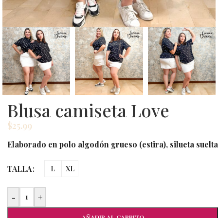
Blusa camiseta Love
$
25.99
Elaborado en polo algodón grueso (estira), silueta suelta
TALLA
L
XL
-
+
AÑADIR AL CARRITO