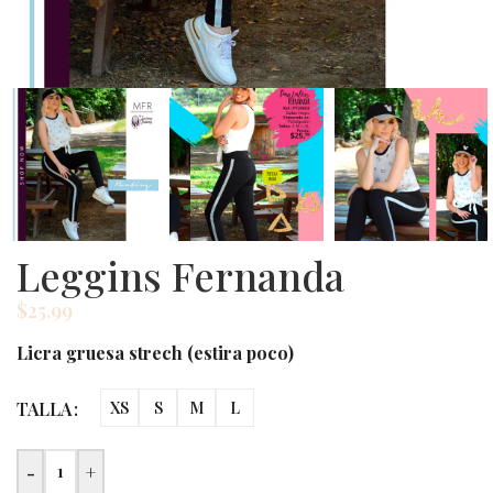
Leggins Fernanda
$
25.99
Licra gruesa strech (estira poco)
TALLA
XS
S
M
L
-
+