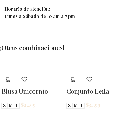
Horario de atención:
Lunes a Sábado de 10 am a 7 pm
¡Otras combinaciones!
Blusa Unicornio
Conjunto Leila
$
22.99
$
34.99
S
M
L
S
M
L