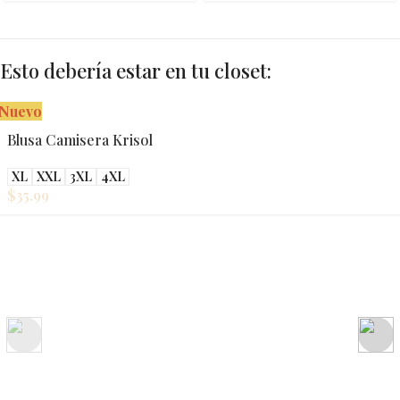
Esto debería estar en tu closet:
Nuevo
Blusa Camisera Krisol
XL
XXL
3XL
4XL
$
35.99