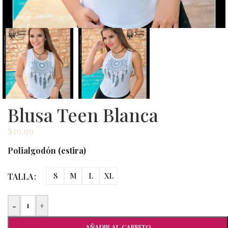
Blusa Teen Blanca
$
19.99
Polialgodón (estira)
TALLA
S
M
L
XL
-
+
AÑADIR AL CARRITO