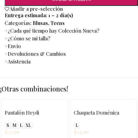
Añadir a pre-selección
Entrega estimada:
1 – 2 día(s)
Categorías:
Blusas
,
Teens
¿Cada qué tiempo hay Colección Nueva?
¿Cómo se mi talla?
Envío
Devoluciones & Cambios
Asistencia
¡Otras combinaciones!
Pantalón Heydi
Chaqueta Doménica
S
M
L
XL
L
$
33.99
$
34.99