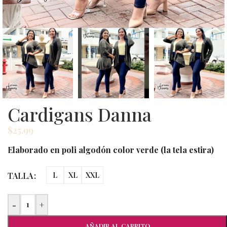
Cardigans Danna
$
25.99
Elaborado en poli algodón color verde (la tela estira)
TALLA
L
XL
XXL
-
+
AÑADIR AL CARRITO