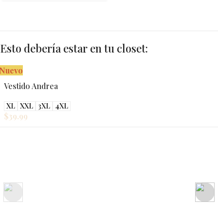
Esto debería estar en tu closet:
Nuevo
Vestido Andrea
XL
XXL
3XL
4XL
$
39.99