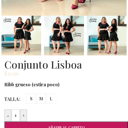
Conjunto Lisboa
$
31.99
Ribb grueso (estira poco)
TALLA
S
M
L
-
+
AÑADIR AL CARRITO