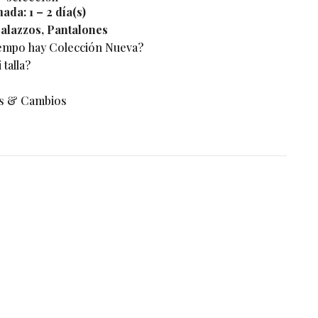
mada:
1 – 2 día(s)
alazzos
,
Pantalones
iempo hay Colección Nueva?
talla?
s & Cambios