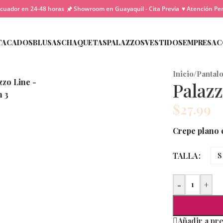
cuador en 24-48 horas
🖈 Showroom en Guayaquil - Cita Previa
♥ Atención Pe
TACADOS
BLUSAS
CHAQUETAS
PALAZZOS
VESTIDOS
EMPRESA
C
Inicio
/
Pantal
Palaz
$
27.99
Crepe plano 
TALLA
S
-
+
Añadir a pr