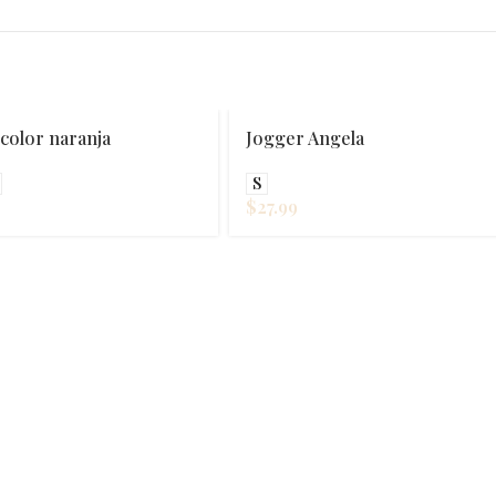
 color naranja
Jogger Angela
S
$
27.99