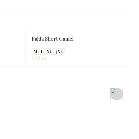
Falda Short Camel
M
L
XL
3XL
$
28.99