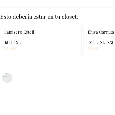
Esto debería estar en tu closet:
Camisero Estefi
Blusa Carmita
M
L
XL
M
L
XL
XXL
$
26.99
$
29.99