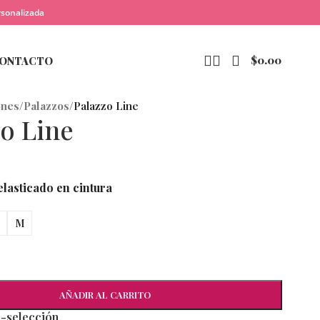
rsonalizada
$
0.00
ONTACTO
ones
/
Palazzos
/
Palazzo Line
zo Line
elasticado en cintura
M
AÑADIR AL CARRITO
e-selección