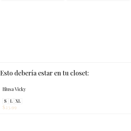
Esto debería estar en tu closet:
Blusa Vicky
S
L
XL
$
23.99