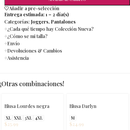
Añadir a pre-selección
Entrega estimada:
1 – 2 día(s)
Categorías:
Joggers
,
Pantalones
¿Cada qué tiempo hay Colección Nueva?
¿Cómo se mi talla?
Envío
Devoluciones & Cambios
Asistencia
¡Otras combinaciones!
Blusa Lourdes negra
Blusa Darlyn
XL
XXL
3XL
4XL
M
$
25.99
$
24.99