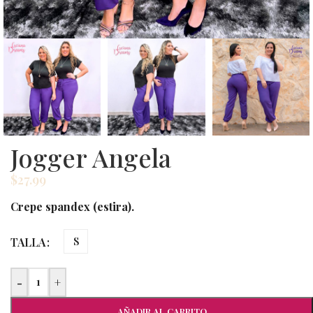
Jogger Angela
$
27.99
Crepe spandex (estira).
TALLA
S
-
+
AÑADIR AL CARRITO