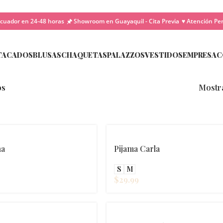
cuador en 24-48 horas
🖈 Showroom en Guayaquil - Cita Previa
♥ Atención Pe
TACADOS
BLUSAS
CHAQUETAS
PALAZZOS
VESTIDOS
EMPRESA
C
os
Mostr
na
Pijama Carla
S
M
$
29.99