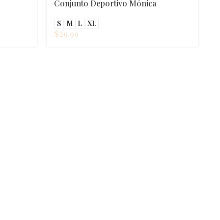
Conjunto Deportivo Mónica
S
M
L
XL
$
29.99