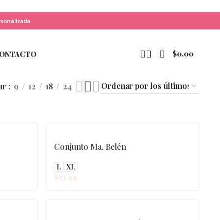
rsonalizada
$
0.00
ONTACTO
ar
9
12
18
24
Conjunto Ma. Belén
L
XL
$
53.99