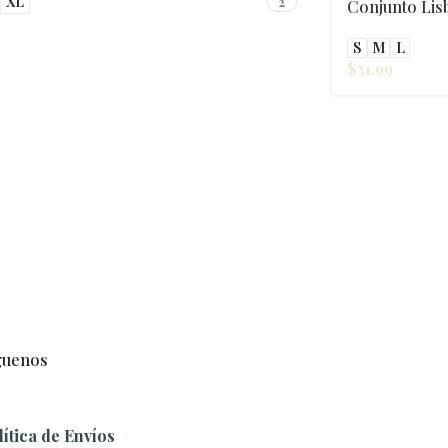
XL
2
Conjunto Lis
S
M
L
$
31.99
guenos
lítica de Envíos