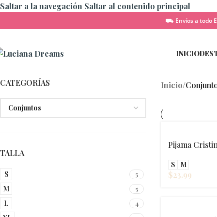
Saltar a la navegación
Saltar al contenido principal
⛟ Envíos a todo E
INICIO
DES
CATEGORÍAS
Inicio
/
Conjunt
Pijama Cristi
TALLA
S
M
S
$
23.99
5
M
5
L
4