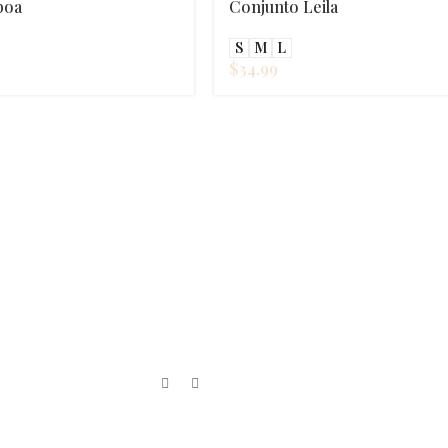
boa
Conjunto Leila
S
M
L
$
34.99