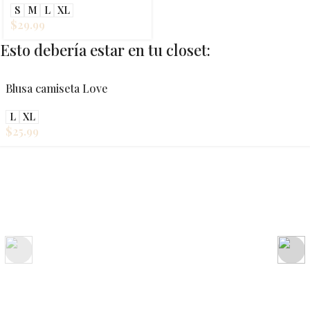
S
M
L
XL
$
29.99
Esto debería estar en tu closet:
Blusa camiseta Love
L
XL
$
25.99