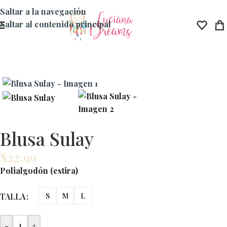
Saltar a la navegación
Saltar al contenido principal
Blusa Sulay
$
22.99
Polialgodón (estira)
TALLA
S
M
L
-
+