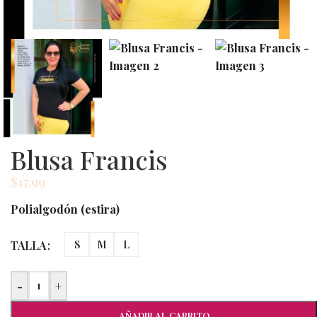
Blusa Francis
$
17.99
Polialgodón (estira)
TALLA
S
M
L
-
+
AÑADIR AL CARRITO