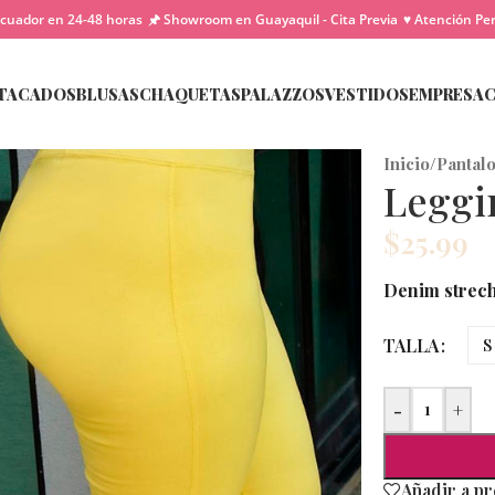
cuador en 24-48 horas
🖈 Showroom en Guayaquil - Cita Previa
♥ Atención Pe
TACADOS
BLUSAS
CHAQUETAS
PALAZZOS
VESTIDOS
EMPRESA
Inicio
/
Pantal
Leggi
$
25.99
Denim strech 
TALLA
S
-
+
Añadir a p