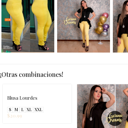
¡Otras combinaciones!
Blusa Lourdes
S
M
L
XL
XXL
$
20.99