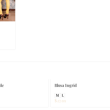
Vestido Zuna
M
L
XL
XXL
3XL
$
53.99