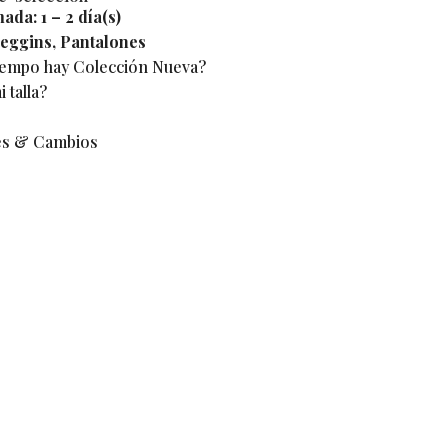
mada:
1 – 2 día(s)
eggins
,
Pantalones
iempo hay Colección Nueva?
 talla?
es & Cambios