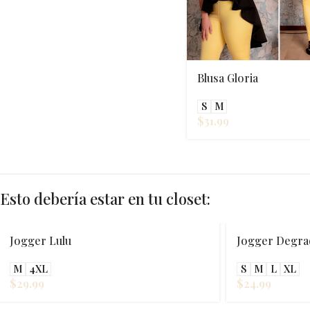
Blusa Gloria
S
M
$
31.99
Esto debería estar en tu closet:
Jogger Degrade
Blusa Ingrid
S
M
L
XL
M
L
$
24.99
$
27.99