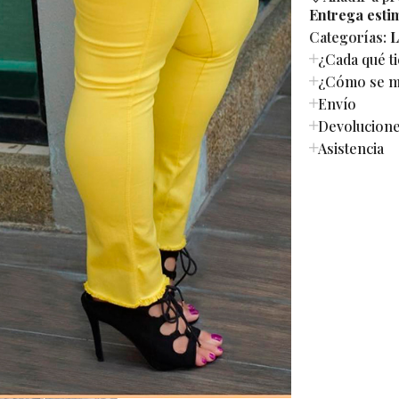
Entrega esti
Categorías:
L
¿Cada qué t
¿Cómo se mi
Envío
Devolucion
Asistencia