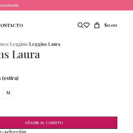
rsonalizada
$
0.00
CONTACTO
ones
/
Leggins
/
Leggins Laura
ns Laura
(estira)
M
AÑADIR AL CARRITO
re-selección