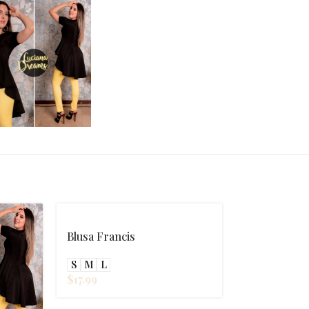
Blusa Francis
S
M
L
$
17.99