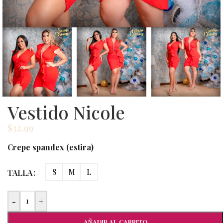
Vestido Nicole
$
32.99
Crepe spandex (estira)
TALLA
S
M
L
-
+
AÑADIR AL CARRITO