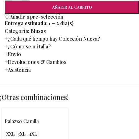
AÑADIR AL CARRITO
Añadir a pre-selección
Entrega estimada:
1 – 2 día(s)
Categoría:
Blusas
¿Cada qué tiempo hay Colección Nueva?
¿Cómo se mi talla?
Envío
Devoluciones & Cambios
Asistencia
¡Otras combinaciones!
Palazzo Camila
XXL
3XL
4XL