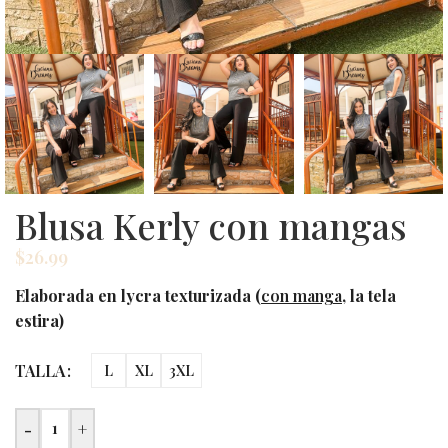
Blusa Kerly con mangas
$
26.99
Elaborada en lycra texturizada (
con manga
, la tela
estira)
TALLA
L
XL
3XL
-
+