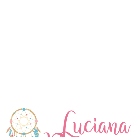
Palazzo Brillit
M
L
$
29.99