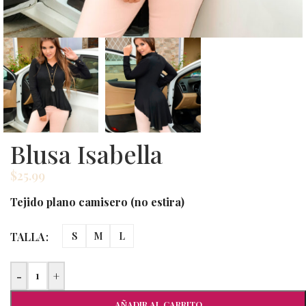
Blusa Isabella
$
25.99
Tejido plano camisero (no estira)
TALLA
S
M
L
-
+
AÑADIR AL CARRITO