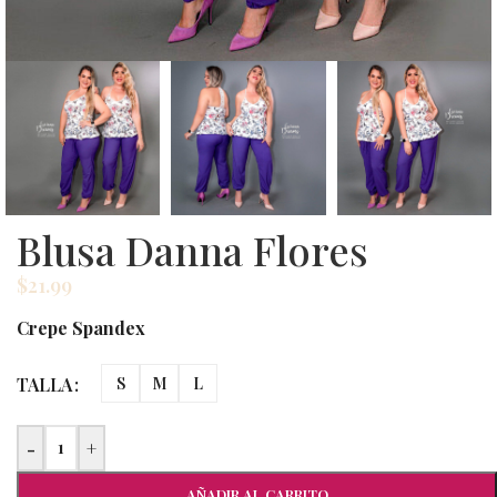
Blusa Danna Flores
$
21.99
Crepe Spandex
TALLA
S
M
L
-
+
AÑADIR AL CARRITO