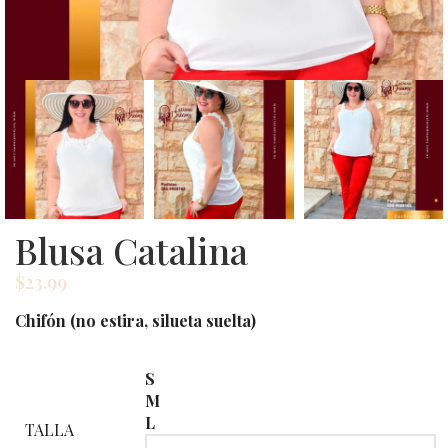
Blusa Catalina
$
23.99
Chifón (no estira, silueta suelta)
S
M
L
TALLA