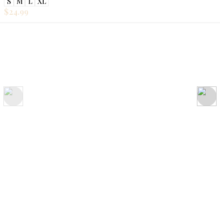
S
M
L
XL
$
24.99