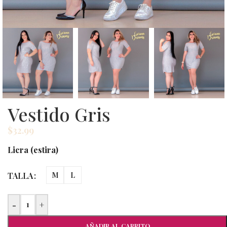
Vestido Gris
$
32.99
Licra (estira)
TALLA
M
L
-
+
AÑADIR AL CARRITO