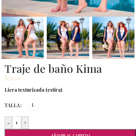
Traje de baño Kima
$
39.99
Licra texturizada (estira)
TALLA
L
-
+
AÑADIR AL CARRITO