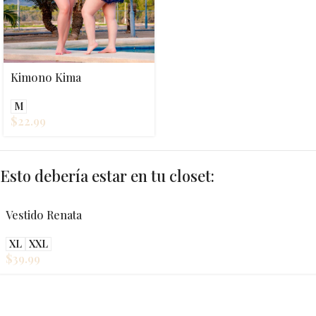
Kimono Kima
M
$
22.99
Esto debería estar en tu closet:
Vestido Renata
XL
XXL
$
39.99