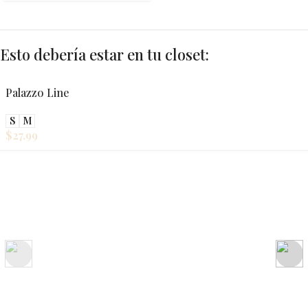
Esto debería estar en tu closet:
Palazzo Line
S
M
$
27.99