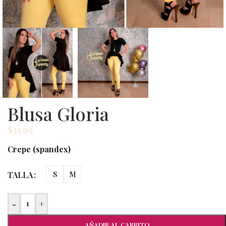
Blusa Gloria
$
31.99
Crepe (spandex)
TALLA
S
M
-
+
AÑADIR AL CARRITO