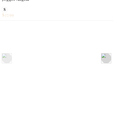
S
$
27.99