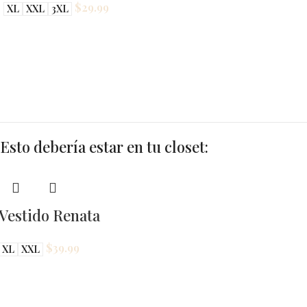
$
29.99
XL
XXL
3XL
Esto debería estar en tu closet:
Vestido Renata
$
39.99
XL
XXL