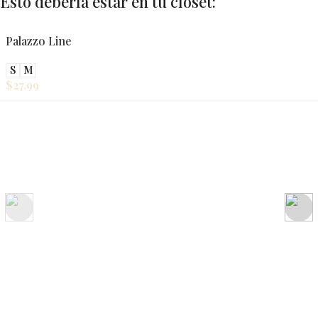
Esto debería estar en tu closet:
Palazzo Line
S
M
$
27.99