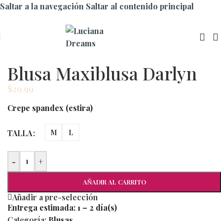
Saltar a la navegación
Saltar al contenido principal
Blusa Maxiblusa Darlyn
$
29.99
Crepe spandex (estira)
TALLA
M
L
-
+
AÑADIR AL CARRITO
Añadir a pre-selección
Entrega estimada:
1 – 2 día(s)
Categoría:
Blusas