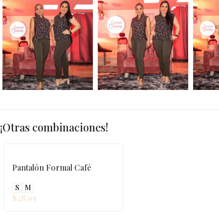
¡Otras combinaciones!
Pantalón Formal Café
S
M
$
28.99