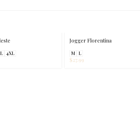
 Florentina
Palazzo Brillit
M
L
$
29.99