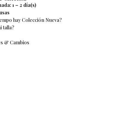
mada:
1 – 2 día(s)
usas
iempo hay Colección Nueva?
 talla?
es & Cambios