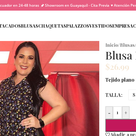
cuador en 24-48 horas
🖈 Showroom en Guayaquil - Cita Previa
♥ Atención Pe
TACADOS
BLUSAS
CHAQUETAS
PALAZZOS
VESTIDOS
EMPRESA
Inicio
/
Blusas
Blusa
$
26.99
Tejido plano 
TALLA
S
-
+
Añadir a p