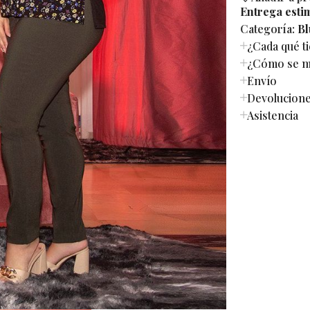
Entrega esti
Categoría:
Bl
¿Cada qué t
¿Cómo se mi
Envío
Devolucion
Asistencia