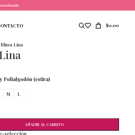
rsonalizada
$
0.00
CONTACTO
/
Blusa Lina
 Lina
y Polialgodón (estira)
M
L
AÑADIR AL CARRITO
re-selección