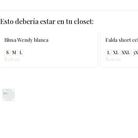
Esto debería estar en tu closet:
Falda short celeste
Jogger
L
XL
XXL
3XL
4XL
M
L
$
29.99
$
27.99