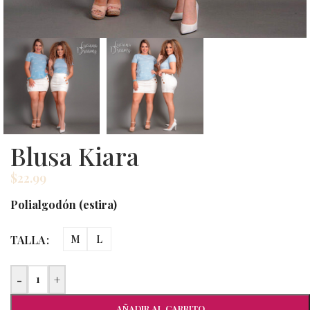
Blusa Kiara
$
22.99
Polialgodón (estira)
TALLA
M
L
-
+
AÑADIR AL CARRITO