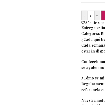
-
+
Añadir a p
Entrega esti
Categoría:
Bl
¿Cada qué ti
Cada semana 
estarán dispo
Confeccionam
se agoten no 
¿Cómo se mi 
Regularmente
referencia en
Nuestra molde