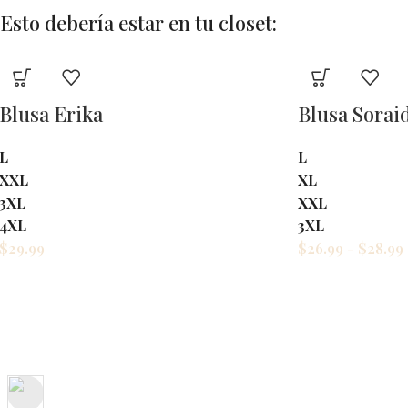
Esto debería estar en tu closet:
Blusa Soraida
Blusa Lucia
L
L
XL
XL
XXL
$
29.99
3XL
$
26.99
-
$
28.99