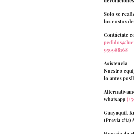
devoluciones
Solo se reali
los costos de
Contáctate c
pedidos@luc
959988168
Asistencia
Nuestro equi
lo antes posi
Alternativam
whatsapp
(+5
Guayaquil. Km
(Previa cita)
A
Horario de a