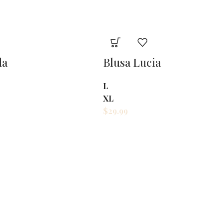
Blusa Anahi blanca
L
XL
3XL
$
29.99