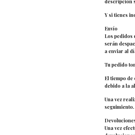
descripción s
Y si tienes i
Envío
Los pedidos 
serán despac
a enviar al dí
Tu pedido tom
El tiempo de
debido a la 
Una vez reali
seguimiento.
Devolucione
Una vez efect