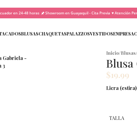
cuador en 24-48 horas
🖈 Showroom en Guayaquil - Cita Previa
♥ Atención Pe
TACADOS
BLUSAS
CHAQUETAS
PALAZZOS
VESTIDOS
EMPRESA
Inicio
/
Blusas
Blusa
$
19.99
Licra (estira)
TALLA