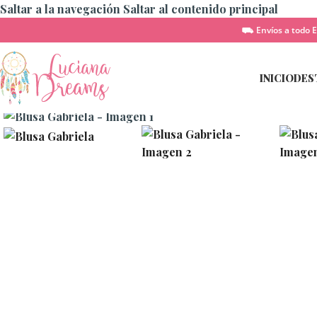
Saltar a la navegación
Saltar al contenido principal
⛟ Envíos a todo E
INICIO
DES