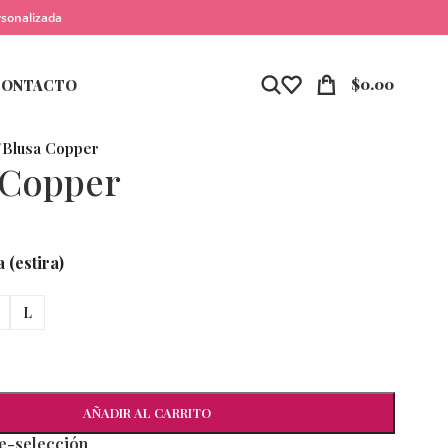
rsonalizada
$
0.00
CONTACTO
/
Blusa Copper
 Copper
 (estira)
L
AÑADIR AL CARRITO
re-selección