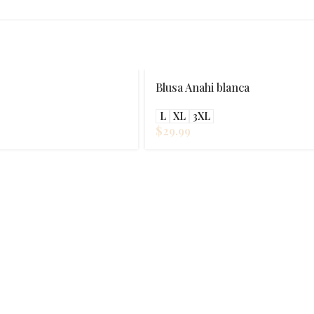
Blusa Anahi blanca
L
XL
3XL
$
29.99