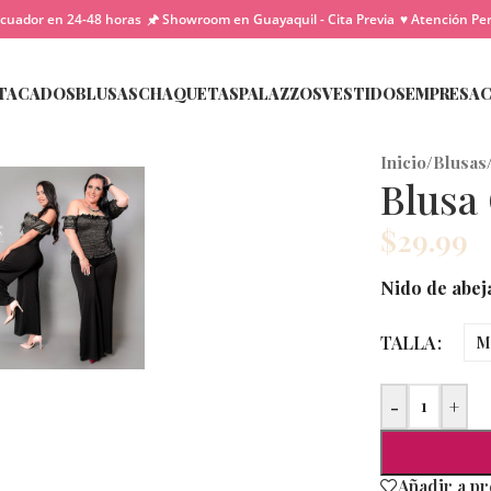
cuador en 24-48 horas
🖈 Showroom en Guayaquil - Cita Previa
♥ Atención Pe
TACADOS
BLUSAS
CHAQUETAS
PALAZZOS
VESTIDOS
EMPRESA
Inicio
/
Blusas
Blusa
$
29.99
Nido de abeja
TALLA
M
-
+
Añadir a p