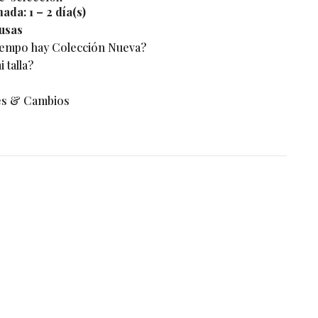
mada:
1 – 2 día(s)
usas
iempo hay Colección Nueva?
 talla?
es & Cambios