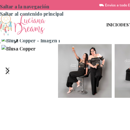
⛟ Envíos a todo E
Saltar a la navegación
Saltar al contenido principal
INICIO
DES