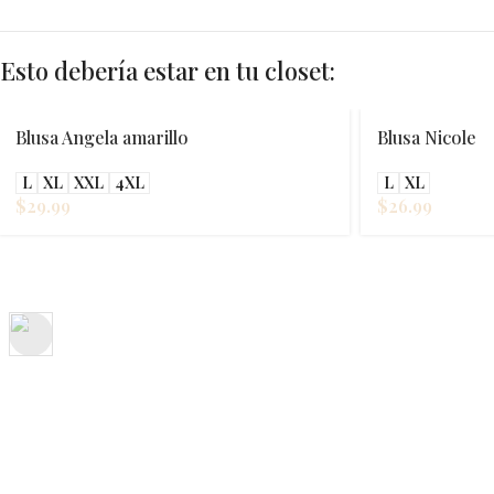
Esto debería estar en tu closet:
Blusa Angela amarillo
Blusa Nicole
L
XL
XXL
4XL
L
XL
$
29.99
$
26.99