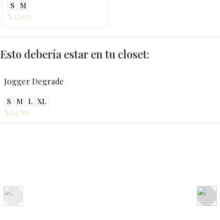
S
M
$
25.99
Esto debería estar en tu closet:
Jogger Degrade
S
M
L
XL
$
24.99