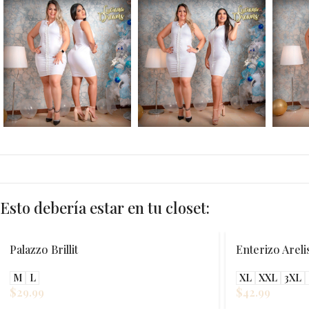
Esto debería estar en tu closet:
Palazzo Brillit
Enterizo Areli
M
L
XL
XXL
3XL
$
29.99
$
42.99