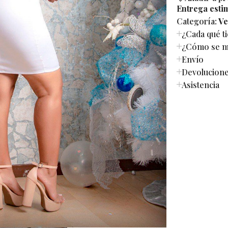
Entrega esti
Categoría:
Ve
¿Cada qué t
¿Cómo se mi
Envío
Devolucion
Asistencia