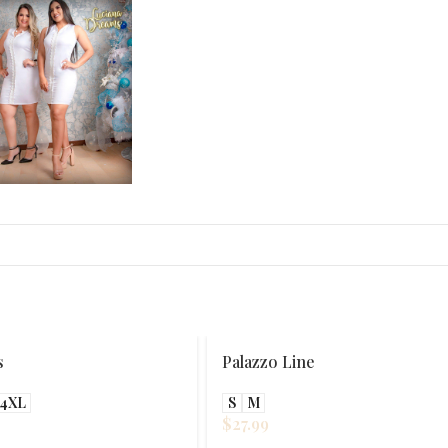
s
Palazzo Line
4XL
S
M
$
27.99