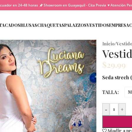
cuador en 24-48 horas
🖈 Showroom en Guayaquil - Cita Previa
♥ Atención Pe
TACADOS
BLUSAS
CHAQUETAS
PALAZZOS
VESTIDOS
EMPRESA
Inicio
/
Vestid
Vesti
$
29.99
Seda strech (
TALLA
M
-
+
Añadir a p