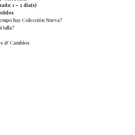
mada:
1 – 2 día(s)
stidos
iempo hay Colección Nueva?
 talla?
es & Cambios