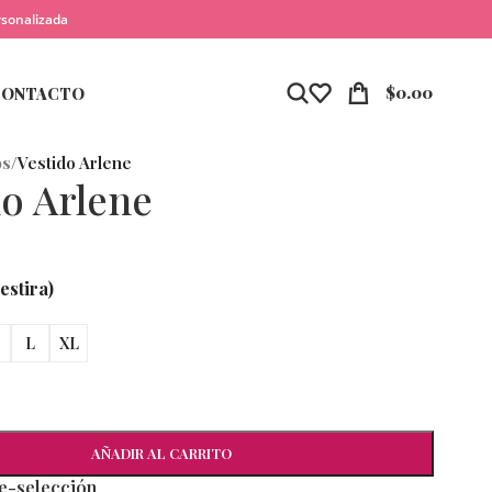
rsonalizada
$
0.00
CONTACTO
os
/
Vestido Arlene
do Arlene
estira)
L
XL
AÑADIR AL CARRITO
re-selección