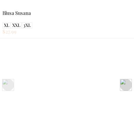
Blusa Susana
XL
XXL
3XL
$
27.99