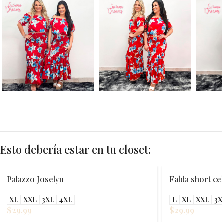
Esto debería estar en tu closet:
Palazzo Joselyn
Falda short ce
XL
XXL
3XL
4XL
L
XL
XXL
3
$
29.99
$
29.99