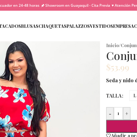
cuador en 24-48 horas
🖈 Showroom en Guayaquil - Cita Previa
♥ Atención Pe
TACADOS
BLUSAS
CHAQUETAS
PALAZZOS
VESTIDOS
EMPRESA
Inicio
/
Conjun
Conju
$
53.99
Seda y nido d
TALLA
L
-
+
Añadir a p