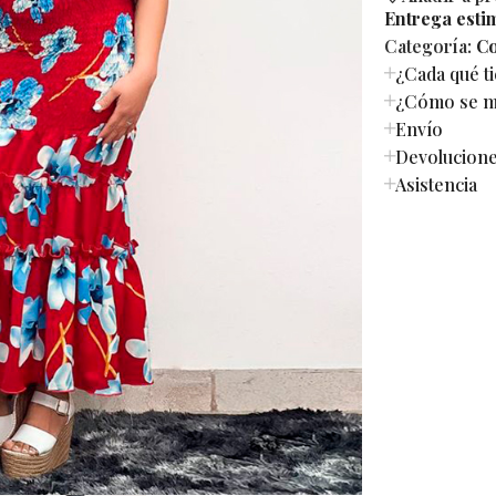
Entrega esti
Categoría:
Co
¿Cada qué t
¿Cómo se mi
Envío
Devolucion
Asistencia