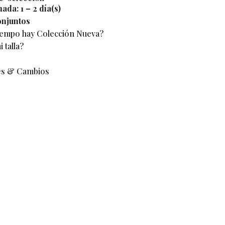
mada:
1 – 2 día(s)
njuntos
iempo hay Colección Nueva?
 talla?
es & Cambios