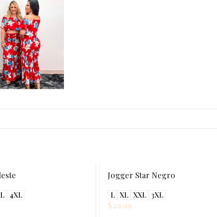
leste
Jogger Star Negro
XL
4XL
L
XL
XXL
3XL
$
29.99