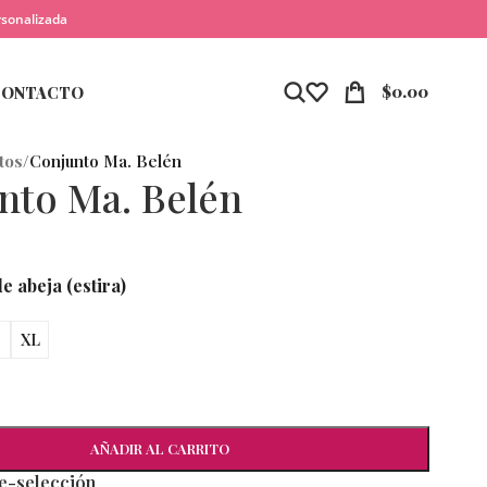
rsonalizada
$
0.00
CONTACTO
tos
/
Conjunto Ma. Belén
nto Ma. Belén
e abeja (estira)
XL
AÑADIR AL CARRITO
re-selección