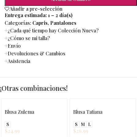
Añadir a pre-selección
Entrega estimada:
1 – 2 día(s)
Categorías:
Capris
,
Pantalones
¿Cada qué tiempo hay Colección Nueva?
¿Cómo se mi talla?
Envío
Devoluciones & Cambios
Asistencia
¡Otras combinaciones!
Blusa Zulema
Blusa Tatiana
S
S
M
L
$
24.99
$
26.99