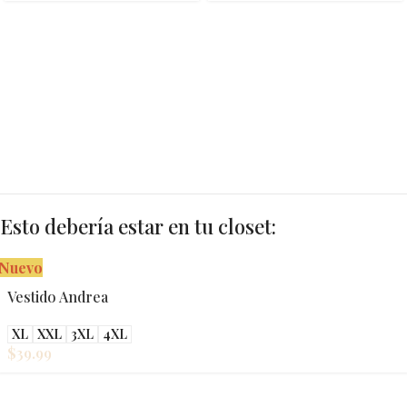
Esto debería estar en tu closet:
Nuevo
Vestido Andrea
XL
XXL
3XL
4XL
$
39.99