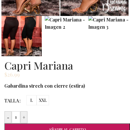
Capri Mariana
$
26.99
Gabardina strech con cierre (estira)
TALLA
L
XXL
-
+
AÑADIR AL CARRITO