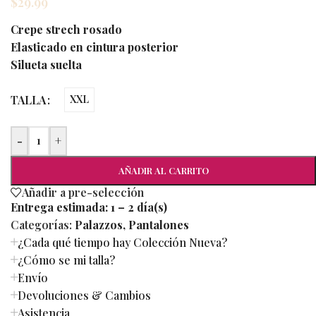
$
29.99
Crepe strech rosado
Elasticado en cintura posterior
Silueta suelta
TALLA
XXL
-
+
AÑADIR AL CARRITO
Añadir a pre-selección
Entrega estimada:
1 – 2 día(s)
Categorías:
Palazzos
,
Pantalones
¿Cada qué tiempo hay Colección Nueva?
¿Cómo se mi talla?
Envío
Devoluciones & Cambios
Asistencia