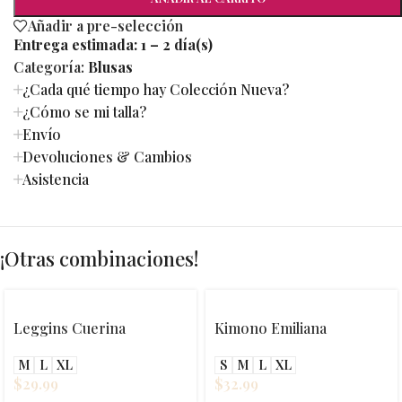
Añadir a pre-selección
Entrega estimada:
1 – 2 día(s)
Categoría:
Blusas
¿Cada qué tiempo hay Colección Nueva?
¿Cómo se mi talla?
Envío
Devoluciones & Cambios
Asistencia
¡Otras combinaciones!
Leggins Cuerina
Kimono Emiliana
M
L
XL
S
M
L
XL
$
29.99
$
32.99