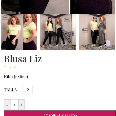
Blusa Liz
$
24.99
Ribb (estira)
TALLA
S
-
+
AÑADIR AL CARRITO