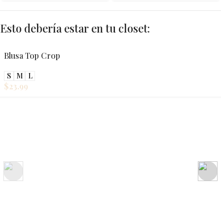
Esto debería estar en tu closet:
Blusa Top Crop
S
M
L
$
23.99