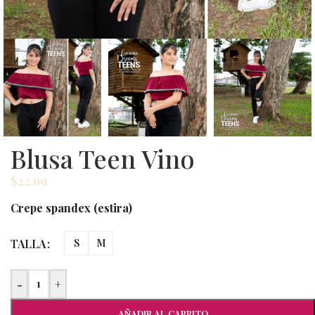
Blusa Teen Vino
$
22.99
Crepe spandex (estira)
TALLA
S
M
-
+
AÑADIR AL CARRITO