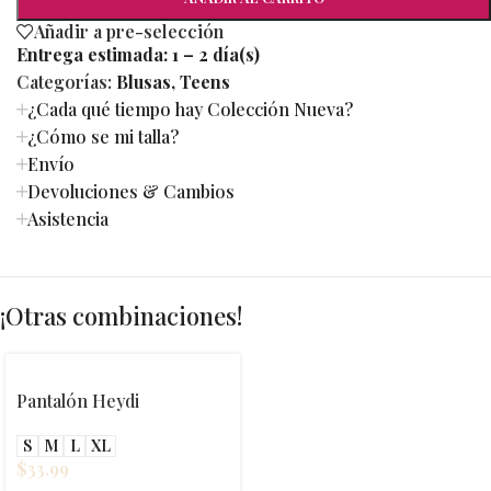
Añadir a pre-selección
Entrega estimada:
1 – 2 día(s)
Categorías:
Blusas
,
Teens
¿Cada qué tiempo hay Colección Nueva?
¿Cómo se mi talla?
Envío
Devoluciones & Cambios
Asistencia
¡Otras combinaciones!
Pantalón Heydi
S
M
L
XL
$
33.99