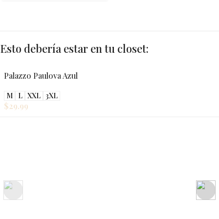
Esto debería estar en tu closet:
Palazzo Paulova Azul
M
L
XXL
3XL
$
29.99