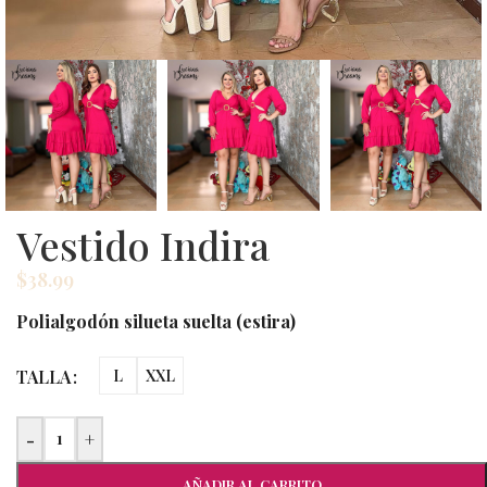
Vestido Indira
$
38.99
Polialgodón silueta suelta (estira)
TALLA
L
XXL
-
+
AÑADIR AL CARRITO