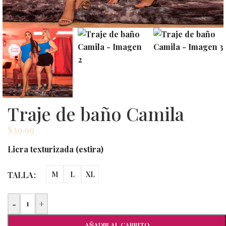
Traje de baño Camila
$
39.99
Licra texturizada (estira)
TALLA
M
L
XL
-
+
AÑADIR AL CARRITO