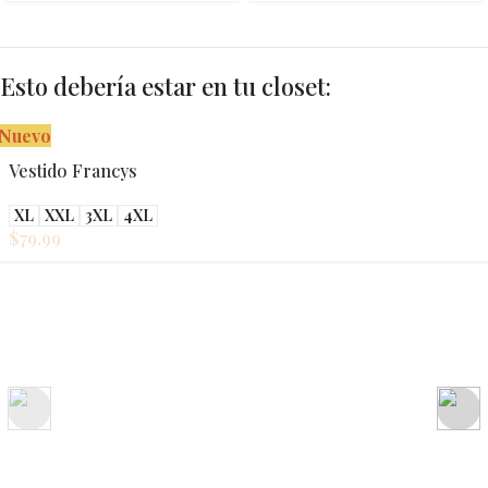
Esto debería estar en tu closet:
Nuevo
Vestido Francys
XL
XXL
3XL
4XL
$
79.99