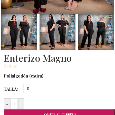
Enterizo Magno
$
38.99
Polialgodón (estira)
TALLA
S
-
+
AÑADIR AL CARRITO