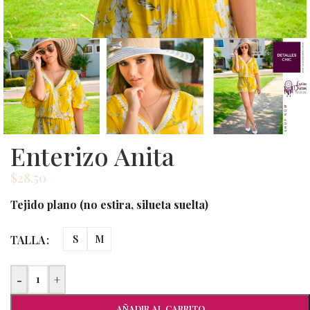
Enterizo Anita
$
28.50
Tejido plano (no estira, silueta suelta)
TALLA
S
M
-
+
AÑADIR AL CARRITO